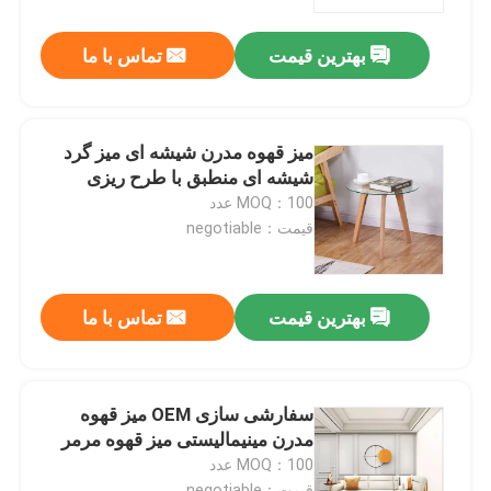
بهترین قیمت
تماس با ما
تور کارخانه
کنترل کیفیت
میز قهوه مدرن شیشه ای میز گرد
شیشه ای منطبق با طرح ریزی
با ما تماس بگیرید
MOQ：100 عدد
قیمت：negotiable
درخواست نقل قول
بهترین قیمت
تماس با ما
مبلمان اتاق منزل
مبلمان اتاق نشیمن
سفارشی سازی OEM میز قهوه
مدرن مینیمالیستی میز قهوه مرمر
MOQ：100 عدد
مبلمان اتاق ناهار خوری
قیمت：negotiable