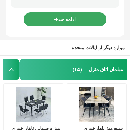
میز ناهار خوری مرمر مصنوعی
کابینت میز تلویزیون
موارد دیگر از ایالات متحده
مبلمان اتاق منزل
(14)
ست میز ناهارخوری
میز و صندلی ناهار خوری