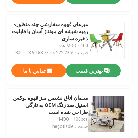
میزهای قهوه سفارشی چند منظوره
رویه شیشه ای مونتاژ آسان با قابلیت
ذخیره سازی
MOQ：100 عدد
قیمت：￥222.23 >= 300PCS￥158.73
بهترین قیمت
تماس با ما
مبلمان اتاق نشیمن میز قهوه لوکس
استیل ضد زنگ OEM به تازگی
طراحی شده است
MOQ：100pcs
قیمت：negotiable