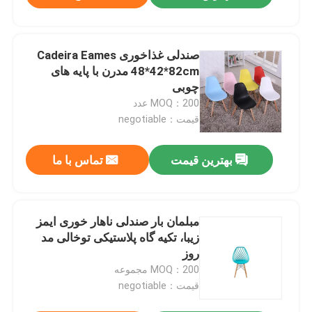
صندلی غذاخوری Cadeira Eames
48*42*82cm مدرن با پایه های
چوبی
MOQ：200 عدد
قیمت：negotiable
بهترین قیمت
تماس با ما
مبلمان بار صندلی ناهار خوری ایمز
زیبا، تکیه گاه پلاستیکی توخالی مد
روز
MOQ：200 مجموعه
قیمت：negotiable