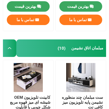
بهترین قیمت
بهترین قیمت
کابینت تلویزیون سفارشی
تماس با ما
تماس با ما
صندلی بار
میزهای قهوه سفارشی
مبلمان اتاق نشیمن
(10)
میز و صندلی ناهار خوری
صندلی ناهارخوری Eames
کابینت تلویزیون فریم فلزی
ست مبلمان چند منظوره
کابینت تلویزیون OEM
نشیمن پایه تلویزیون میز
شیشه ای میز قهوه مربع
میز سکوریت شیشه ای
کافی نت
شکل چوبی با قابلیت