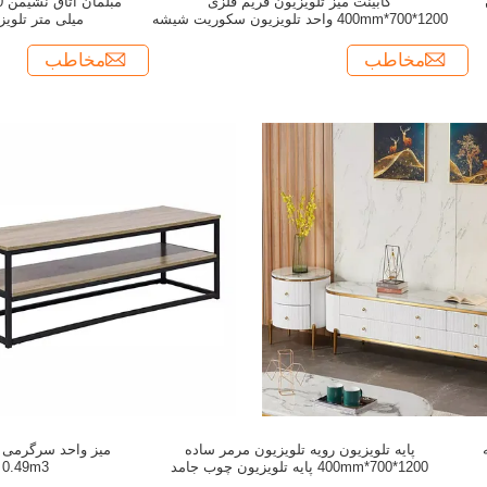
کابینت میز تلویزیون فریم فلزی
م
1200*700*400mm واحد تلویزیون سکوریت شیشه
میلی متر تلو
ای
مخاطب
مخاطب
پایه تلویزیون رویه تلویزیون مرمر ساده
1200*700*400mm پایه تلویزیون چوب جامد
0.49m3 سرویس OEM