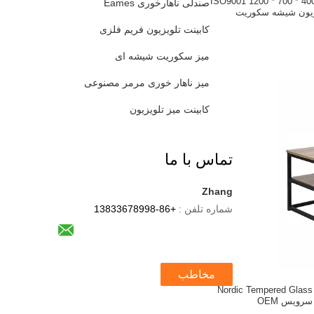
بلمان اتاق نشیمن ISO9001 1200 * 700 * 400
صندلی ناهارخوری Eames
یزیون شیشه سکوریت
کابینت تلویزیون فریم فلزی
میز سکوریت شیشه ای
میز ناهار خوری مرمر مصنوعی
کابینت میز تلویزیون
تماس با ما
Zhang
شماره تلفن :
+86-13833678998
مخاطب
میز واحد سرگرمی Nordic Tempered Glass