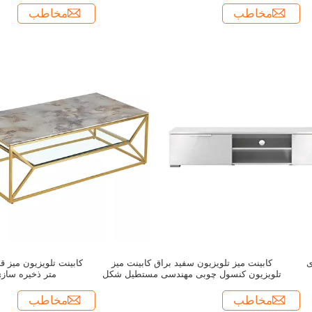
مخاطب
مخاطب
ی
کابینت میز تلویزیون سفید براق ‏کابینت میز
تلویزیون کنسول چوبی مهندسی مستطیل شکل
متر ذخیره سازی آسان 9
مخاطب
مخاطب