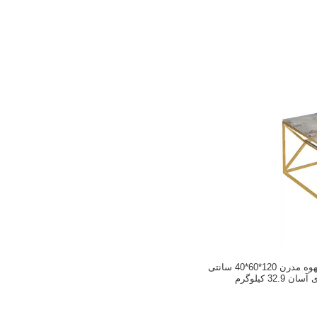
کابینت تلویزیون میز قهوه مدرن 120*60*40 سانتی
32. کیلوگرم