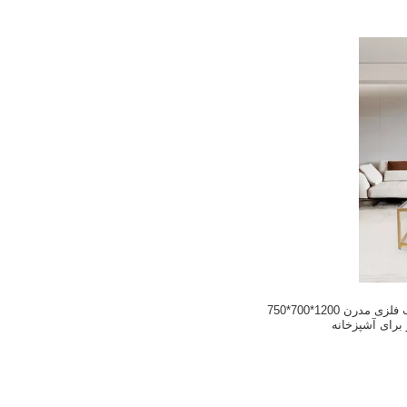
کابینت تلویزیون با قاب فلزی مدرن 1200*700*750
برای آشپزخانه