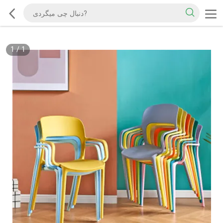
1
/
1