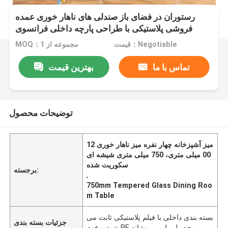
رستوران در فضای باز صندلی های ناهار خوری عمده
فروشی پلاستیکی با طراحی پارچه داخلی فرانسوی
قیمت：Negotiable
MOQ：1 مجموعه از
تماس با ما
بهترین قیمت
توضیحات محصول
میز آشپزخانه چهار نفره میز ناهار خوری 12
00 میلی متری، 750 میلی متری شیشه ای
سکوریت شده
برجسته:
,
750mm Tempered Glass Dining Roo
m Table
بسته بندی داخلی با فیلم پلاستیکی ثابت می
جزئیات بسته بندی
شود و فوم PE محصول را می پوشاند