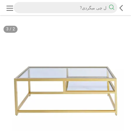
3
/
2