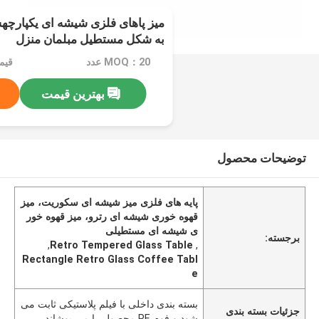
میز پاهای فلزی شیشه ای یکپارچه
به شکل مستطیل مبلمان منزل
MOQ：20 عدد
قیمت：e
بهترین قیمت
توضیحات محصول
پایه های فلزی میز شیشه ای سکوریت، میز
قهوه خوری شیشه ای رترو، میز قهوه خور
ی شیشه ای مستطیلی
برجسته:
,
Retro Tempered Glass Table
,
Rectangle Retro Glass Coffee Tabl
e
بسته بندی داخلی با فیلم پلاستیکی ثابت می
جزئیات بسته بندی
شود و فوم PE محصول را می پوشاند