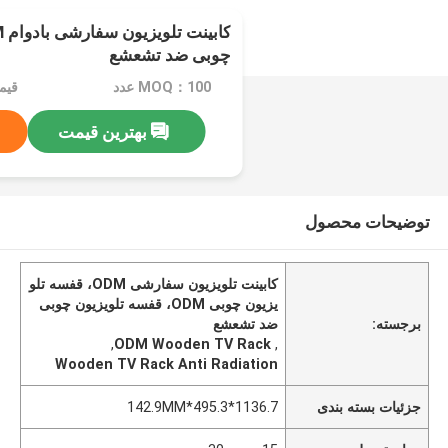
چوبی ضد تشعشع
MOQ：100 عدد
قیمت：
بهترین قیمت
توضیحات محصول
کابینت تلویزیون سفارشی ODM، قفسه تلو
یزیون چوبی ODM، قفسه تلویزیون چوبی
برجسته:
ضد تشعشع
,
ODM Wooden TV Rack
,
Wooden TV Rack Anti Radiation
جزئیات بسته بندی
1136.7*495.3*142.9MM