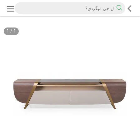
1
/
1