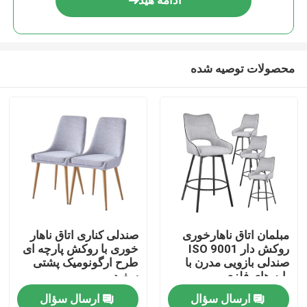
ادامه هید
محصولات توصیه شده
صفحه اصلی
مبلمان اتاق ناهارخوری
صندلی کناری اتاق ناهار
روکش دار ISO 9001
خوری با روکش پارچه ای
محصولات
صندلی بازویی مدرن با
طرح ارگونومیک پشتی
پایه های فلزی
سفید
ارسال سؤال
ارسال سؤال
درباره ما