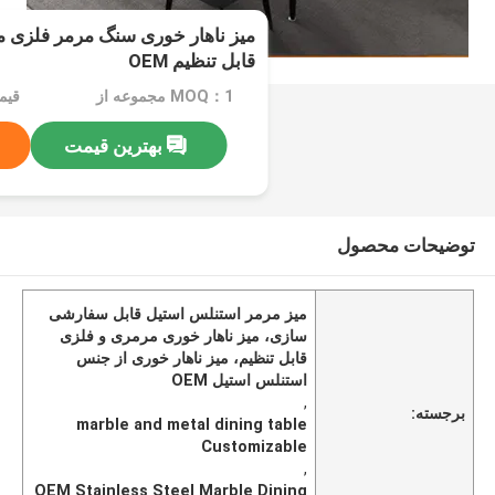
میز ناهار خوری سنگ مرمر فلزی مس
قابل تنظیم OEM
MOQ：1 مجموعه از
قیمت：e
بهترین قیمت
توضیحات محصول
میز مرمر استنلس استیل قابل سفارشی
سازی، میز ناهار خوری مرمری و فلزی
قابل تنظیم، میز ناهار خوری از جنس
استنلس استیل OEM
,
برجسته:
marble and metal dining table
Customizable
,
OEM Stainless Steel Marble Dining