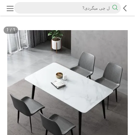
1
/
1