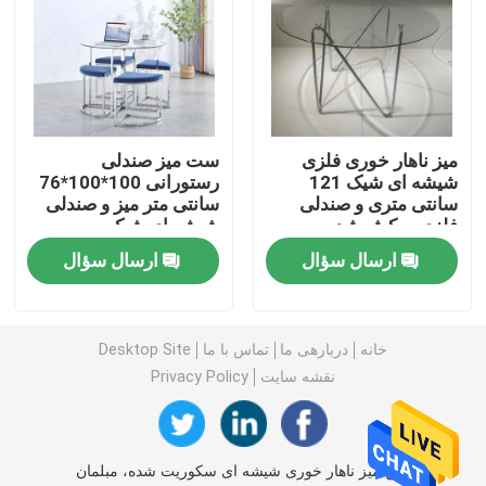
کابینت تلویزیون سفارشی
صندلی بار
میز ناهار خوری فلزی
ست میز صندلی
شیشه ای شیک 121
رستورانی 100*100*76
میزهای قهوه سفارشی
سانتی متری و صندلی
سانتی متر میز و صندلی
فلزی روکش شده
شیشه ای شیک
ارسال سؤال
ارسال سؤال
میز و صندلی ناهار خوری
صندلی ناهارخوری Eames
خانه
دربارهی ما
تماس با ما
Desktop Site
نقشه سایت
Privacy Policy
کابینت تلویزیون فریم فلزی
میز سکوریت شیشه ای
چین میز ناهار خوری شیشه ای سکوریت شده، مبلمان