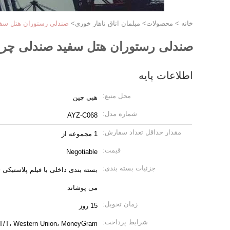
خانه
>
محصولات
>
مبلمان اتاق ناهار خوری
>
صندلی رستوران هتل سفید صند
صندلی رستوران هتل سفید صندلی چرمی پایه آ
اطلاعات پایه
محل منبع:
هبی چین
شماره مدل:
AYZ-C068
مقدار حداقل تعداد سفارش:
1 مجموعه از
قیمت:
Negotiable
جزئیات بسته بندی:
می پوشاند
زمان تحویل:
15 روز
شرایط پرداخت:
 T/T، Western Union، MoneyGram