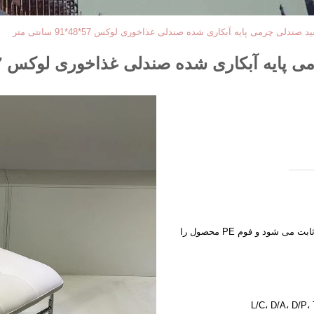
لی چرمی پایه آبکاری شده صندلی غذاخوری لوکس 57*48*91 سانتی متر
بکاری شده صندلی غذاخوری لوکس 57*48*91 سانتی متر
بسته بندی داخلی با فیلم پلاستیکی ثابت می شود و فوم PE محصول را
L/C، D/A، D/P،