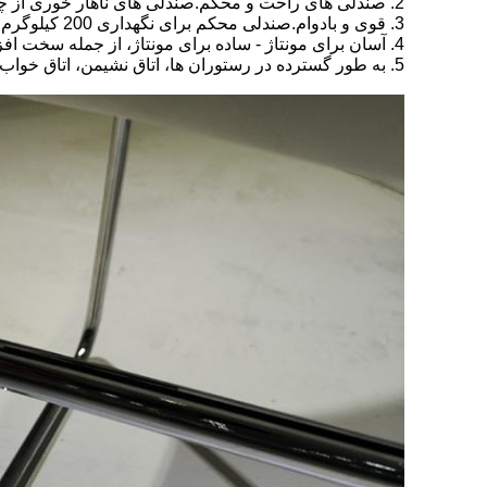
2. صندلی های راحت و محکم.صندلی های ناهار خوری از چرم PU مرغوب، اسفنجی، پارچه نبافته و آهن ساخته شده است.
3. قوی و بادوام.صندلی محکم برای نگهداری 200 کیلوگرم کافی است.
4. آسان برای مونتاژ - ساده برای مونتاژ، از جمله سخت افزار و دستی.
5. به طور گسترده در رستوران ها، اتاق نشیمن، اتاق خواب، آشپزخانه، رستوران ها، کافه ها، مهمانی ها و غیره استفاده می شود.