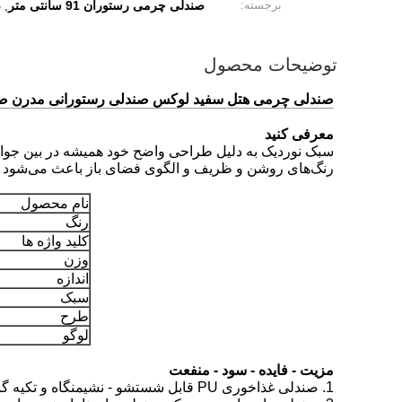
برجسته:
صندلی چرمی رستوران 91 سانتی متر
ص
,
توضیحات محصول
صندلی چرمی هتل سفید لوکس صندلی رستورانی مدرن صند
معرفی کنید
سبک نوردیک به دلیل طراحی واضح خود همیشه در بین جوا
رنگ‌های روشن و ظریف و الگوی فضای باز باعث می‌شود م
نام محصول
رنگ
کلید واژه ها
وزن
اندازه
سبک
طرح
لوگو
مزیت - فایده - سود - منفعت
1. صندلی غذاخوری PU قابل شستشو - نشیمنگاه و تکیه گاه کوسن PU ضد آب.