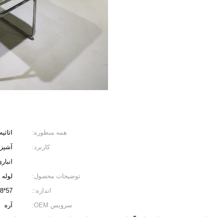
همه منظوره:
اثاثی
کاربرد:
آشپزخ
انبار
توضیحات محصول:
لوله 
اندازه::
57*48*91 سانتی متر
سرویس OEM:
آره