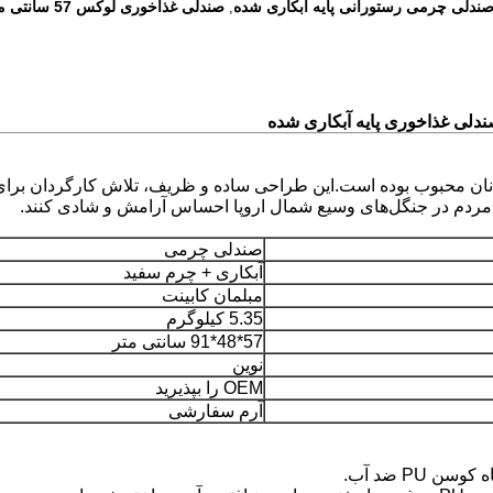
ندلی چرمی رستورانی پایه آبکاری شده
صندلی غذاخوری لوکس 57 سانتی متر
,
لی غذاخوری پایه آبکاری شده
نان محبوب بوده است.این طراحی ساده و ظریف، تلاش کارگردان برای
ردم در جنگل‌های وسیع شمال اروپا احساس آرامش و شادی کنند.
صندلی چرمی
آبکاری + چرم سفید
مبلمان کابینت
5.35 کیلوگرم
57*48*91 سانتی متر
نوین
OEM را بپذیرید
آرم سفارشی