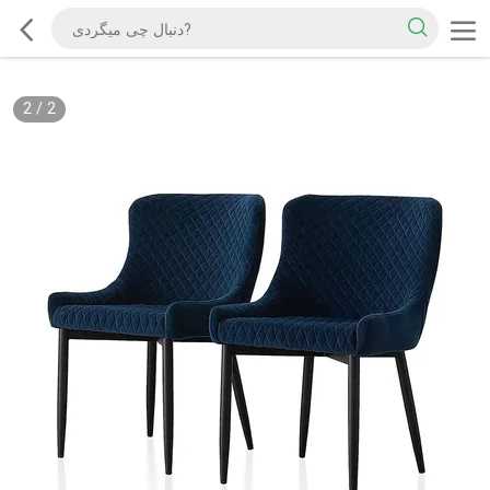
2
/
2